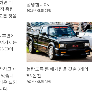
려하면 더
설명합니다.
저장 용량
2026년 08월 08일
 모든 것을
. 후면에
 여기서는
28GB이
증가하고 배
놀랍도록 큰 배기량을 갖춘 3개의
수 있습니
V6 엔진
러운 느낌
2026년 08월 08일
니다.