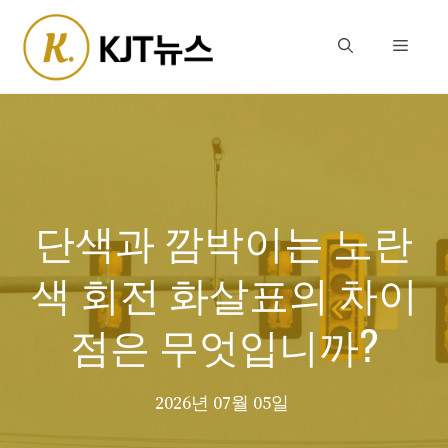
Skip
to
Menu
content
단색과 깜박이는 노란
색 회전 화살표의 차이
점은 무엇입니까?
2026년 07월 05일