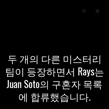
Skip
to
Menu
content
두 개의 다른 미스터리
팀이 등장하면서 Rays는
Juan Soto의 구혼자 목록
에 합류했습니다.