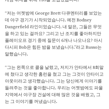
“저는 어젯밤에 George Brett 다큐멘터리를 보았는
데 야구 경기가 시작되었습니다. 예전 Rodney
Dangerfield 라인이었습니다. 내 말은, 그들은 무엇
을 하고 있는 걸까요? 그리고 난 조지를 좋아하지만
플레이오프 경기 중에 질문이 6개나 나오나요? 아시
다시피 Bob은 힘든 밤을 보냈습니다.”라고 Russo는
말했습니다.
“그는 왼쪽으로 콜을 날렸고, 저지가 안타에서 8회말
에 쳤다고 생각한 홈런을 쳤고 그는 그것이 안타이고
아웃이라고 생각했습니다. 그는 당신에게 이야기를
들려주는 것을 좋아합니다. 우리는 어젯밤에도 파울
지역에서 야구장 건설에 대해 많은 것을 배웠고, 그
는 그 이야기를 꺼냈습니다.