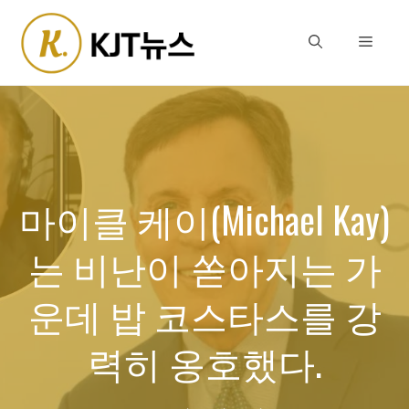
Skip
to
Menu
content
마이클 케이(Michael Kay)
는 비난이 쏟아지는 가
운데 밥 코스타스를 강
력히 옹호했다.