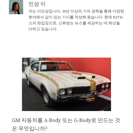
민성 이
저는 이민성입니다. 20년 이상의 기자 경력을 통해 다양한
분야에서 깊이 있는 기사를 작성해 왔습니다. 현재 KJT뉴
스의 편집장으로, 신뢰받는 뉴스를 제공하는 데 최선을
다하고 있습니다.
GM 자동차를 A-Body 또는 G-Body로 만드는 것
은 무엇입니까?