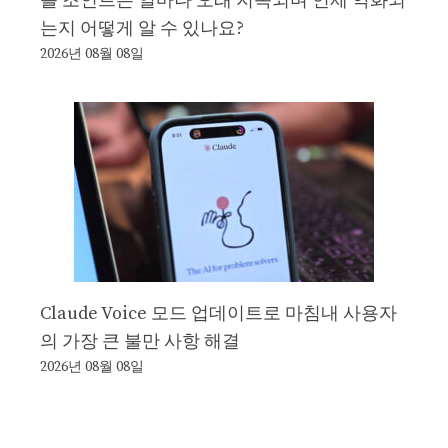
볼 조인트는 얼마나 오래 지속되며 언제 악화되
는지 어떻게 알 수 있나요?
2026년 08월 08일
Claude Voice 모드 업데이트로 마침내 사용자
의 가장 큰 불만 사항 해결
2026년 08월 08일