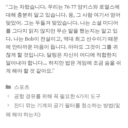
“그는 자랐습니다. 우리는 76-77 양키스와 로열스에
대해 충분히 알고 있습니다. 응, 그 사람 여기서 얻어
맞았어. 그는 두들겨 맞았습니다. 나는 소셜 미디어
를 그다지 읽지 않지만 무슨 말을 했는지는 알고 있
다. 나는 Bob이 전설이고, 역대 최고 선수이기 때문
에 안타까운 마음이 듭니다. 아마도 그것이 그를 귀
찮게 할 것입니다. 달링은 자신이 어디에 적합한지
알아내야 합니다… 하지만 밥은 게임에 조금 숨을 쉬
게 해야 할 것 같아요.”
Categories
스포츠
공항 경유를 위해 꼭 필요한 6가지 도구
잔디 깎는 기계의 공기 필터를 청소하는 방법(및
왜 해야 하는지)