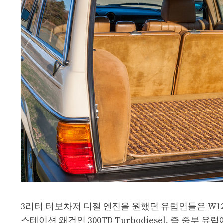
3리터 터보차저 디젤 엔진을 원했던 유럽인들은 W12
스테이션 왜건인 300TD Turbodiesel, 즉 중부 