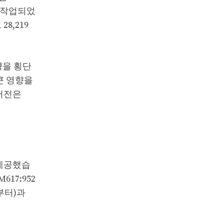
 재작업되었
8,219
양을 횡단
큰 영향을
 버전은
 제공했습
17:952
부터)과