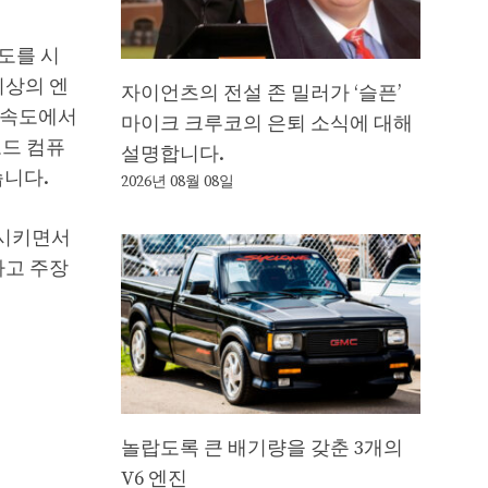
도를 시
이상의 엔
자이언츠의 전설 존 밀러가 ‘슬픈’
정 속도에서
마이크 크루코의 은퇴 소식에 대해
보드 컴퓨
설명합니다.
습니다.
2026년 08월 08일
상시키면서
다고 주장
놀랍도록 큰 배기량을 갖춘 3개의
V6 엔진