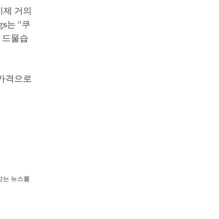
 이제 거의
s는 “쿠
욱 드물습
의 가격으로
뢰받는 뉴스를