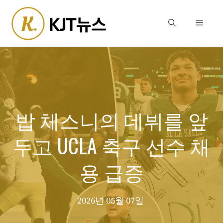
Skip
to
Menu
content
밥 체스니의 데뷔를 앞
두고 UCLA 축구 선수 채
용 급증
2026년 05월 07일