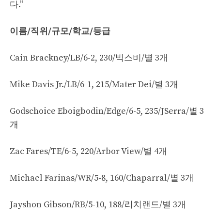
다.”
이름/직위/규모/학교/등급
Cain Brackney/LB/6-2, 230/빅스비/별 3개
Mike Davis Jr./LB/6-1, 215/Mater Dei/별 3개
Godschoice Eboigbodin/Edge/6-5, 235/JSerra/별 3
개
Zac Fares/TE/6-5, 220/Arbor View/별 4개
Michael Farinas/WR/5-8, 160/Chaparral/별 3개
Jayshon Gibson/RB/5-10, 188/리치랜드/별 3개