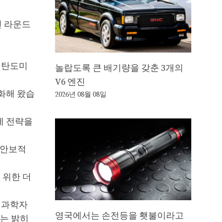
전 라운드
 탄도미
놀랍도록 큰 배기량을 갖춘 3개의
V6 엔진
화해 왔습
2026년 08월 08일
제 전략을
 안보적
 위한 더
 과학자
영국에서는 손전등을 횃불이라고
지는 밝히