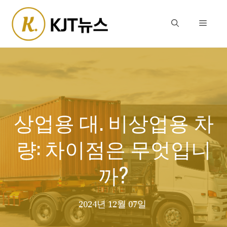
Skip
to
Menu
content
상업용 대. 비상업용 차
량: 차이점은 무엇입니
까?
2024년 12월 07일