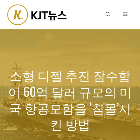
Skip
to
Menu
content
소형 디젤 추진 잠수함
이 60억 달러 규모의 미
국 항공모함을 ‘침몰’시
킨 방법