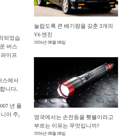
놀랍도록 큰 배기량을 갖춘 3개의
V6 엔진
시작되었습
2026년 08월 08일
로운 버스
일 파이프
 버스에서
야합니다.
07 년 플
니아 주,
영국에서는 손전등을 횃불이라고
부르는 이유는 무엇입니까?
2026년 08월 08일