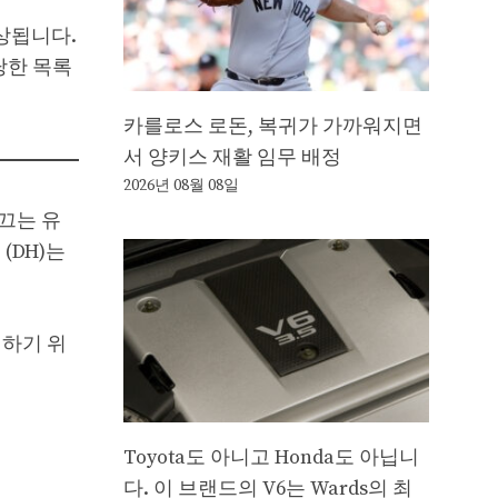
예상됩니다.
당한 목록
카를로스 로돈, 복귀가 가까워지면
서 양키스 재활 임무 배정
2026년 08월 08일
이끄는 유
 (DH)는
정하기 위
Toyota도 아니고 Honda도 아닙니
다. 이 브랜드의 V6는 Wards의 최