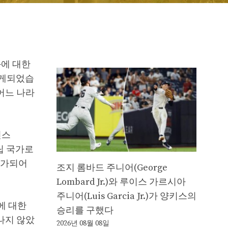
화에 대한
하게되었습
 어느 나라
션스
중립 국가로
비가되어
조지 롬바드 주니어(George
Lombard Jr.)와 루이스 가르시아
주니어(Luis Garcia Jr.)가 양키스의
에 대한
승리를 구했다
나지 않았
2026년 08월 08일