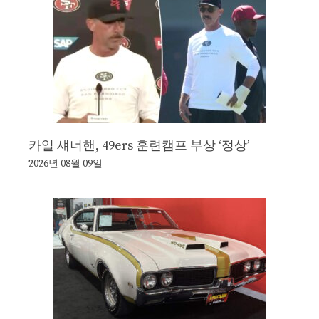
카일 섀너핸, 49ers 훈련캠프 부상 ‘정상’
2026년 08월 09일