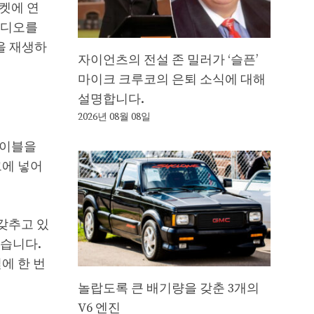
소켓에 연
라디오를
을 재생하
자이언츠의 전설 존 밀러가 ‘슬픈’
마이크 크루코의 은퇴 소식에 대해
설명합니다.
2026년 08월 08일
케이블을
크에 넣어
 갖추고 있
있습니다.
에 한 번
놀랍도록 큰 배기량을 갖춘 3개의
V6 엔진