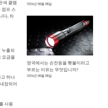
은색 클램
2026년 08월 08일
 점프 스
니다. 차
히 누출되
고 요금을
영국에서는 손전등을 횃불이라고
부르는 이유는 무엇입니까?
2026년 08월 08일
하고 하나
 내장되어
를 사용