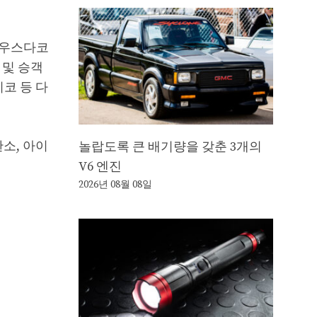
사우스다코
 및 승객
코 등 다
소, 아이
놀랍도록 큰 배기량을 갖춘 3개의
V6 엔진
2026년 08월 08일