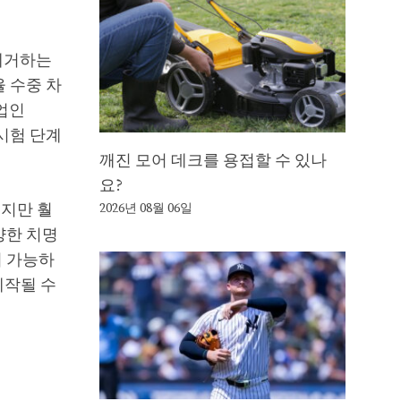
 제거하는
율 수중 차
트업인
 시험 단계
깨진 모어 데크를 용접할 수 있나
요?
이지만 훨
2026년 08월 06일
양한 치명
이 가능하
제작될 수