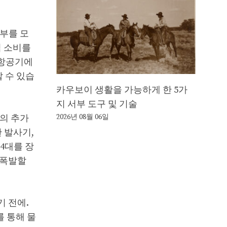
피부를 모
력 소비를
터 항공기에
 수 있습
카우보이 생활을 가능하게 한 5가
지 서부 도구 및 기술
7의 추가
2026년 08월 06일
탄 발사기,
 4대를 장
 폭발할
기 전에.
를 통해 물