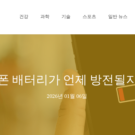
건강
과학
기술
스포츠
일반 뉴스
폰 배터리가 언제 방전될
2026년 01월 06일