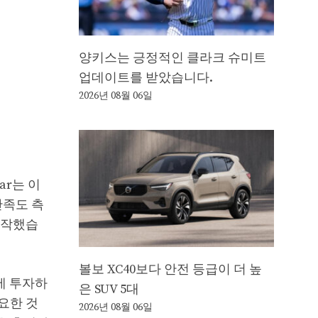
양키스는 긍정적인 클라크 슈미트
업데이트를 받았습니다.
2026년 08월 06일
ar는 이
만족도 측
시작했습
볼보 XC40보다 안전 등급이 더 높
라에 투자하
은 SUV 5대
요한 것
2026년 08월 06일