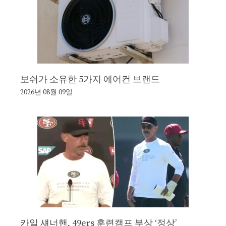
보쉬가 소유한 5가지 에어컨 브랜드
2026년 08월 09일
카일 섀너핸, 49ers 훈련캠프 부상 ‘정상’