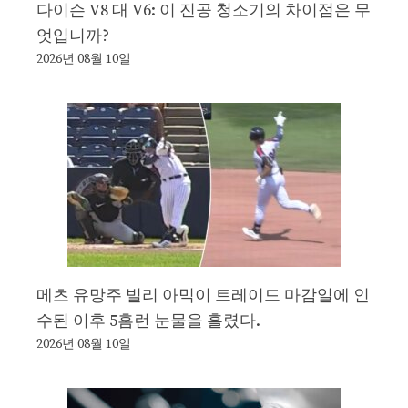
다이슨 V8 대 V6: 이 진공 청소기의 차이점은 무
엇입니까?
2026년 08월 10일
메츠 유망주 빌리 아믹이 트레이드 마감일에 인
수된 이후 5홈런 눈물을 흘렸다.
2026년 08월 10일