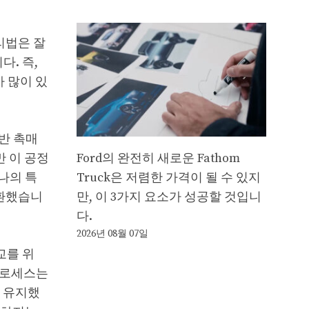
리법은 잘
. 즉,
 많이 있
반 촉매
 이 공정
Ford의 완전히 새로운 Fathom
나의 특
Truck은 저렴한 가격이 될 수 있지
전환했습니
만, 이 3가지 요소가 성공할 것입니
다.
2026년 08월 07일
교를 위
 프로세스는
를 유지했