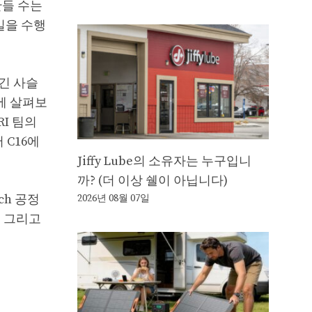
만들 수는
일을 수행
 긴 사슬
에 살펴보
I 팀의
 C16에
Jiffy Lube의 소유자는 누구입니
까? (더 이상 쉘이 아닙니다)
ch 공정
2026년 08월 07일
. 그리고