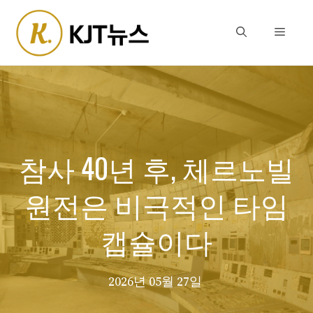
Skip
to
Menu
content
참사 40년 후, 체르노빌
원전은 비극적인 타임
캡슐이다
2026년 05월 27일