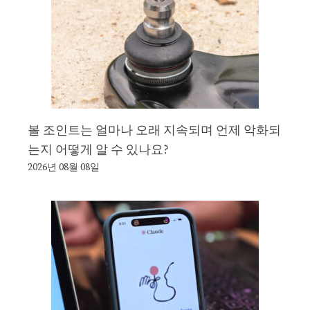
볼 조인트는 얼마나 오래 지속되며 언제 악화되
는지 어떻게 알 수 있나요?
2026년 08월 08일