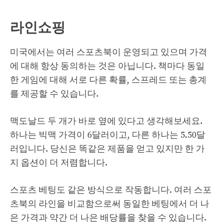
라인쇼핑
미국에서는 여러 스포츠북이 운영되고 있으며 가격
에 대해 항상 동의하는 것은 아닙니다. 책마다 동일
한 게임에 대해 서로 다른 확률, 스프레드 또는 총계
를 제공할 수 있습니다.
맥도날드 두 개가 바로 옆에 있다고 생각해보세요.
하나는 빅맥 가격이 6달러이고, 다른 하나는 5.50달
러입니다. 당신은 똑같은 제품을 얻고 있지만 한 가
지 옵션이 더 저렴합니다.
스포츠 베팅도 같은 방식으로 작동합니다. 여러 스포
츠북의 라인을 비교함으로써 동일한 베팅에서 더 나
은 가격과 약간 더 나은 배당률을 찾을 수 있습니다.