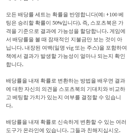
모든 배당률 세트는 확률을 반영합니다(예: +100 베
팅은 승리할 확률이 50%입니다). 즉, 스포츠북은 가
격을 기준으로 결과에 가능성을 할당합니다. 게임에
서 배당률을 볼 때 잠재적인 지불금만 보는 것이 아
닙니다. 내장된 여백(일명 vig 또는 주스)을 포함하여
책에서 결과가 발생할 가능성이 얼마나 되는지 확인
합니다.
배당률을 내재 확률로 변환하는 방법을 배우면 결과
에 대한 자신의 의견을 스포츠북의 기대치와 비교하
고 베팅할 가치가 있는지 여부를 결정할 수 있습니
다.
배당률을 내재 확률로 신속하게 변환할 수 있는 여러
도구가 온라인에 있습니다. 그들과 친해지십시오.