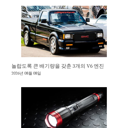
놀랍도록 큰 배기량을 갖춘 3개의 V6 엔진
2026년 08월 08일