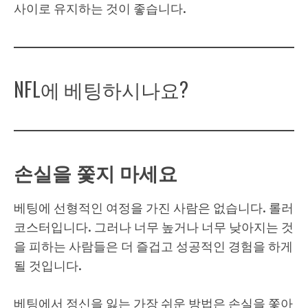
사이로 유지하는 것이 좋습니다.
NFL에 베팅하시나요?
손실을 쫓지 마세요
베팅에 선형적인 여정을 가진 사람은 없습니다. 롤러
코스터입니다. 그러나 너무 높거나 너무 낮아지는 것
을 피하는 사람들은 더 즐겁고 성공적인 경험을 하게
될 것입니다.
베팅에서 정신을 잃는 가장 쉬운 방법은 손실을 쫓아