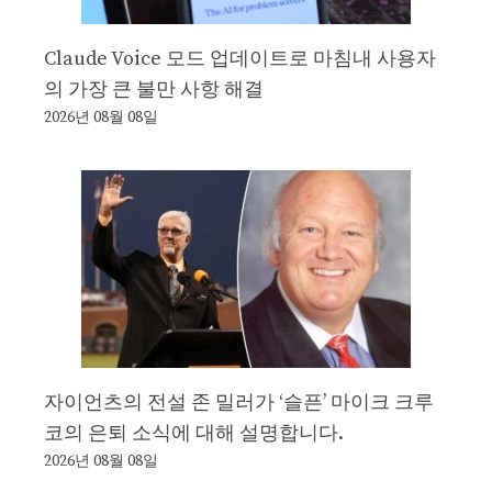
Claude Voice 모드 업데이트로 마침내 사용자
의 가장 큰 불만 사항 해결
2026년 08월 08일
자이언츠의 전설 존 밀러가 ‘슬픈’ 마이크 크루
코의 은퇴 소식에 대해 설명합니다.
2026년 08월 08일