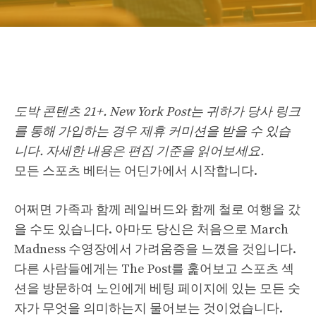
도박 콘텐츠 21+. New York Post는 귀하가 당사 링크
를 통해 가입하는 경우 제휴 커미션을 받을 수 있습
니다. 자세한 내용은 편집 기준을 읽어보세요.
모든 스포츠 베터는 어딘가에서 시작합니다.
어쩌면 가족과 함께 레일버드와 함께 철로 여행을 갔
을 ​​수도 있습니다. 아마도 당신은 처음으로 March
Madness 수영장에서 가려움증을 느꼈을 것입니다.
다른 사람들에게는 The Post를 훑어보고 스포츠 섹
션을 방문하여 노인에게 베팅 페이지에 있는 모든 숫
자가 무엇을 의미하는지 물어보는 것이었습니다.