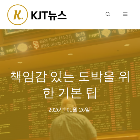
Skip
to
Menu
content
책임감 있는 도박을 위
한 기본 팁
2026년 01월 26일