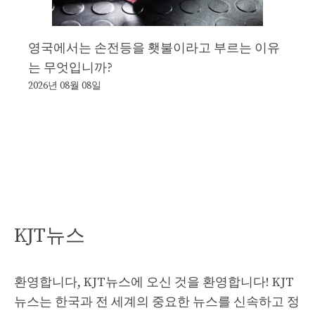
영국에서는 손전등을 횃불이라고 부르는 이유
는 무엇입니까?
2026년 08월 08일
KJT뉴스
환영합니다, KJT뉴스에 오신 것을 환영합니다! KJT
뉴스는 한국과 전 세계의 중요한 뉴스를 신속하고 정