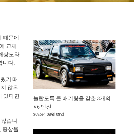
기 때문에
에 교체
 해상도와
합니다.
멈췄기 때
되지 않은
이 있다면
놀랍도록 큰 배기량을 갖춘 3개의
V6 엔진
2026년 08월 08일
 않습니
한 증상을