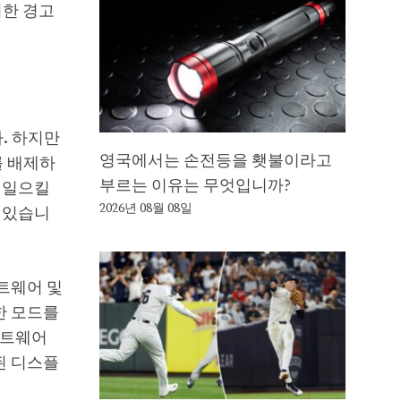
러한 경고
. 하지만
영국에서는 손전등을 횃불이라고
를 배제하
부르는 이유는 무엇입니까?
 일으킬
2026년 08월 08일
 있습니
프트웨어 및
한 모드를
프트웨어
된 디스플