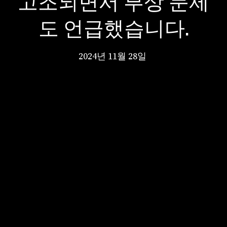
도 언급했습니다.
2024년 11월 28일
노스캐롤라이나주 롤리 – 레인저스의 최장수 선수인
크리스 크레이더(Chris Kreider)가 사장이자 단장인
크리스 드루리(Chris Drury)의 리그 전체 거래 파트