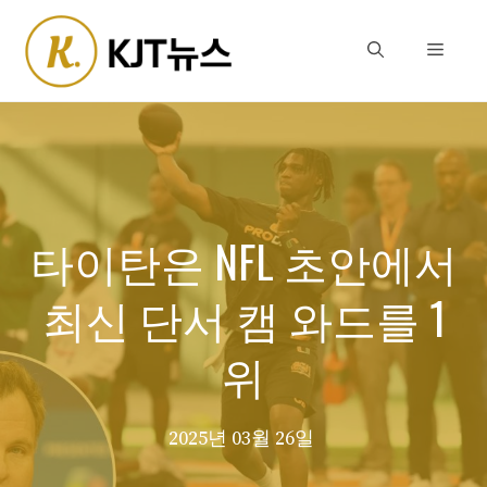
Skip
to
Menu
content
타이탄은 NFL 초안에서
최신 단서 캠 와드를 1
위
2025년 03월 26일