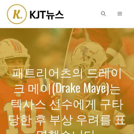
Skip
to
Menu
content
패트리어츠의 드레이
크 메이(Drake Maye)는
텍사스 선수에게 구타
당한 후 부상 우려를 표
명했습니다.