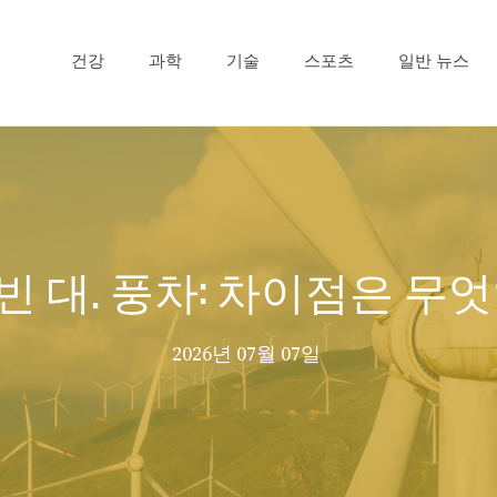
건강
과학
기술
스포츠
일반 뉴스
빈 대. 풍차: 차이점은 무
2026년 07월 07일