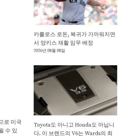
카를로스 로돈, 복귀가 가까워지면
서 양키스 재활 임무 배정
2026년 08월 08일
으로 미국
Toyota도 아니고 Honda도 아닙니
 수 있
다. 이 브랜드의 V6는 Wards의 최