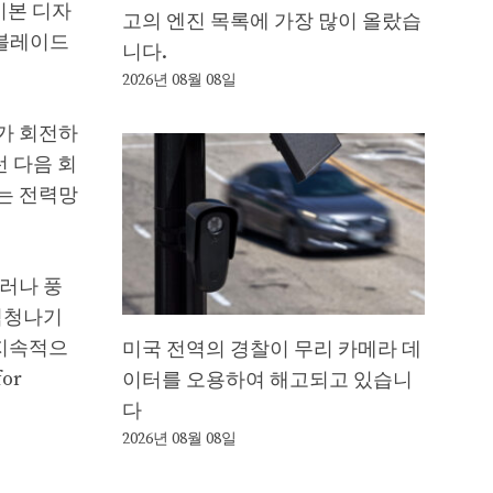
기본 디자
고의 엔진 목록에 가장 많이 올랐습
 블레이드
니다.
2026년 08월 08일
가 회전하
 다음 회
는 전력망
러나 풍
엄청나기
 지속적으
미국 전역의 경찰이 무리 카메라 데
or
이터를 오용하여 해고되고 있습니
다
2026년 08월 08일