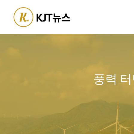
Skip
to
content
풍력 터