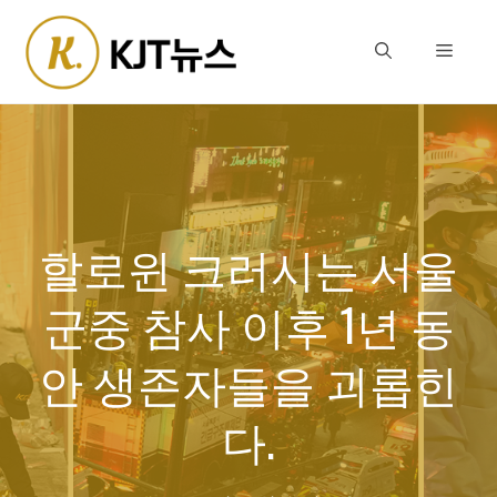
Skip
to
Menu
content
할로윈 크러시는 서울
군중 참사 이후 1년 동
안 생존자들을 괴롭힌
다.