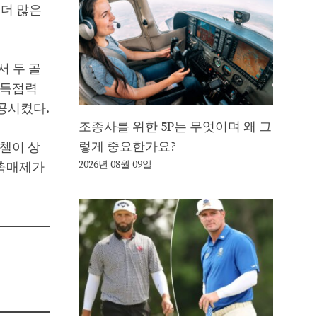
 더 많은
서 두 골
 득점력
공시켰다.
조종사를 위한 5P는 무엇이며 왜 그
렇게 중요한가요?
이첼이 상
2026년 08월 09일
 촉매제가