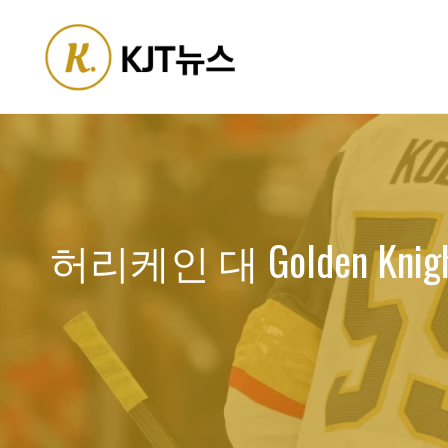
Skip
to
content
허리케인 대 Golden Knig