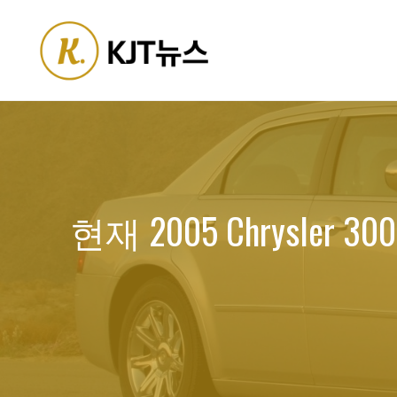
Skip
to
content
현재 2005 Chrysle