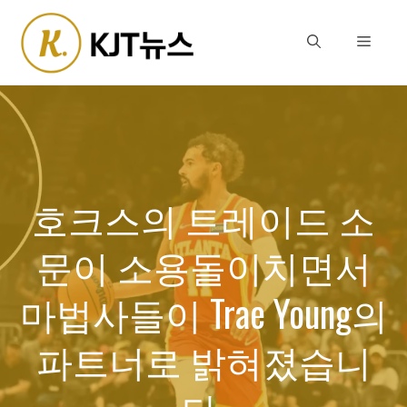
Skip
to
Menu
content
호크스의 트레이드 소
문이 소용돌이치면서
마법사들이 Trae Young의
파트너로 밝혀졌습니
다.