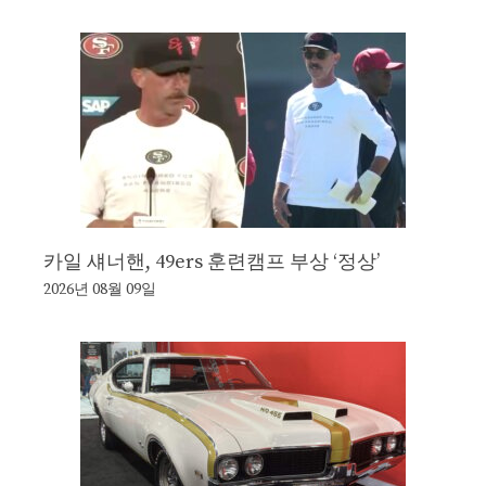
카일 섀너핸, 49ers 훈련캠프 부상 ‘정상’
2026년 08월 09일