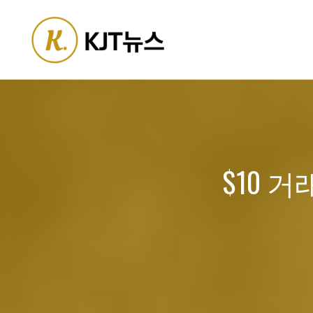
Skip
to
content
$10 거래