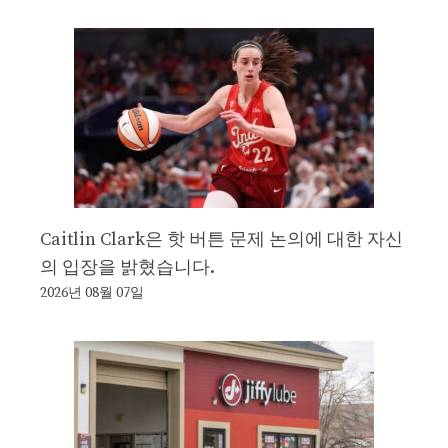
Caitlin Clark은 핫 버튼 문제 논의에 대한 자신
의 입장을 밝혔습니다.
2026년 08월 07일