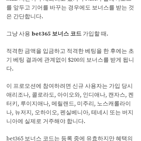
를 앞두고 기어를 바꾸는 경우에도 보너스를 받는 것
은 간단합니다.
그냥 사용
bet365
보너스 코드
가입할 때.
적격한 금액을 입금하고 적격한 베팅을 한 후에는 초
기 베팅 결과에 관계없이 $200의 보너스를 받게 됩니
다.
이 프로모션에 참여하려면 신규 사용자는 가입 당시
애리조나, 콜로라도, 아이오와, 인디애나, 캔자스, 켄
터키, 루이지애나, 메릴랜드, 미주리, 노스캐롤라이
나, 뉴저지, 오하이오, 펜실베니아, 테네시 또는 버지
니아에 실제로 거주해야 합니다.
bet365 보너스 코드는 등록 중에 유효하지만 혜택의