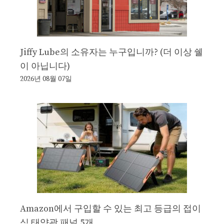
Jiffy Lube의 소유자는 누구입니까? (더 이상 쉘
이 아닙니다)
2026년 08월 07일
Amazon에서 구입할 수 있는 최고 등급의 접이
식 태양광 패널 5개