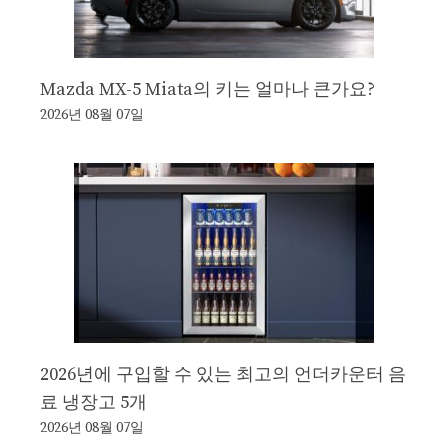
Mazda MX-5 Miata의 키는 얼마나 큰가요?
2026년 08월 07일
2026년에 구입할 수 있는 최고의 언더카운터 음
료 냉장고 5개
2026년 08월 07일