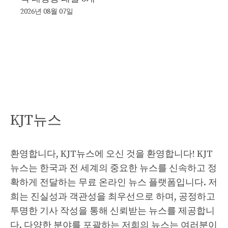
2026년 08월 07일
KJT뉴스
환영합니다, KJT뉴스에 오신 것을 환영합니다! KJT
뉴스는 한국과 전 세계의 중요한 뉴스를 신속하고 정
확하게 전달하는 무료 온라인 뉴스 플랫폼입니다. 저
희는 진실성과 객관성을 최우선으로 하며, 공정하고
투명한 기사 작성을 통해 신뢰받는 뉴스를 제공합니
다. 다양한 분야를 포괄하는 저희의 뉴스는 여러분이