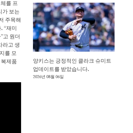
물체를 프
리가 보는
저 주목해
. “재미
다”고 원더
 차라고 생
너지를 모
양키스는 긍정적인 클라크 슈미트
 복제품
업데이트를 받았습니다.
2026년 08월 06일