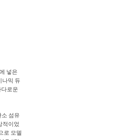
s에 넣은
이나믹 듀
 까다로운
탄소 섬유
환상적이었
적으로 모델