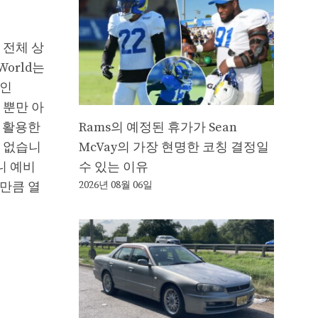
 전체 상
orld는
적인
을 뿐만 아
게 활용한
Rams의 예정된 휴가가 Sean
도 없습니
McVay의 가장 현명한 코칭 결정일
니 예비
수 있는 이유
어만큼 열
2026년 08월 06일