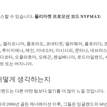
세스할 수 있습니다.
폴리마켓 프로모션 코드 NYPMAX
:
소, 캘리포니아, 콜로라도, 코네티컷, 델라웨어, 플로리다, 
, 루이지애나, 메인, 미네소타, 미시시피, 몬타나, 네브라스
스다코타, 오클라호마, 오레곤, 펜실베니아, 로드아일랜드,
몬트 또는 버지니아.
어떻게 생각하는지
글랜드는 다른 어떤 팀보다 열기를 더 많이 느낄 것입니다.
사자
2006년 골든 제너레이션 이후, 그들은 잉글랜드의 60