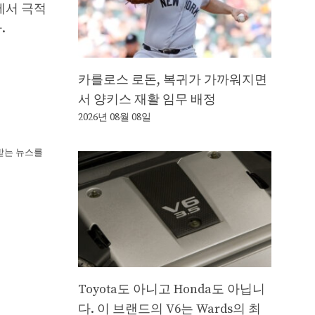
에서 극적
.
카를로스 로돈, 복귀가 가까워지면
서 양키스 재활 임무 배정
2026년 08월 08일
뢰받는 뉴스를
Toyota도 아니고 Honda도 아닙니
다. 이 브랜드의 V6는 Wards의 최