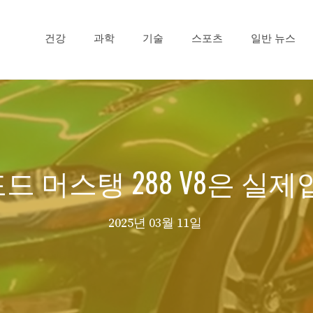
건강
과학
기술
스포츠
일반 뉴스
 포드 머스탱 288 V8은 실
2025년 03월 11일