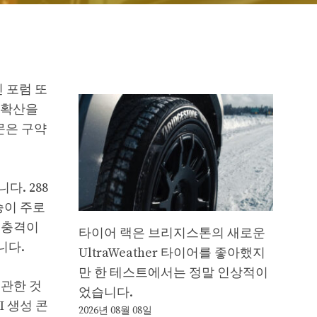
 포럼 또
 확산을
문은 구약
. 288
승이 주로
 충격이
타이어 랙은 브리지스톤의 새로운
니다.
UltraWeather 타이어를 좋아했지
만 한 테스트에서는 정말 인상적이
 관한 것
었습니다.
I 생성 콘
2026년 08월 08일