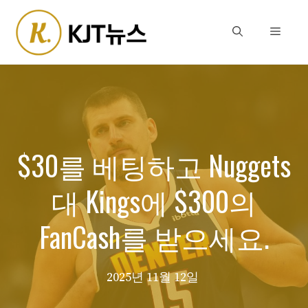
Skip
to
Menu
content
$30를 베팅하고 Nuggets
대 Kings에 $300의
FanCash를 받으세요.
2025년 11월 12일