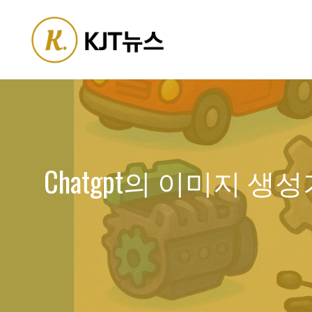
Skip
to
content
Chatgpt의 이미지 