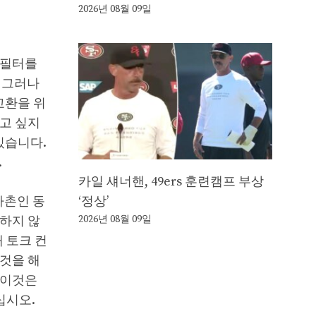
2026년 08월 09일
 필터를
. 그러나
교환을 위
고 싶지
있습니다.
.
카일 섀너핸, 49ers 훈련캠프 부상
사촌인 동
‘정상’
요하지 않
2026년 08월 09일
 토크 컨
것을 해
 이것은
십시오.