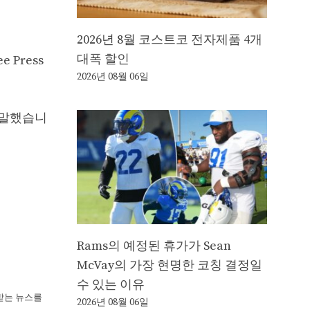
2026년 8월 코스트코 전자제품 4개
대폭 할인
 Press
2026년 08월 06일
 말했습니
Rams의 예정된 휴가가 Sean
McVay의 가장 현명한 코칭 결정일
수 있는 이유
뢰받는 뉴스를
2026년 08월 06일