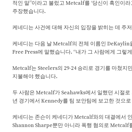
적인 말”이라고 불렀고 Metcalf를 ‘당신이 흑인이
주장했습니다.
케네디는 사건에 대해 자신의 입장을 밝히는 데 주
케네디는 다음 날 Metcalf의 전체 이름인 DeKa
Free Press에 말했습니다. “내가 그 사람에게 그
Metcalf는 Steelers의 29-24 승리로 경기를 
지불해야 했습니다.
두 사람은 Metcalf가 Seahawks에서 일했던 시절로
년 경기에서 Kennedy를 팀 보안팀에 보고한 것으
케네디는 존슨이 케네디가 Metcalf와의 대결에서 인종
Shannon Sharpe뿐만 아니라 폭행 혐의로 Metc