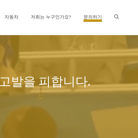
자동차
저희는 누구인가요?
문의하기
사 고발을 피합니다.