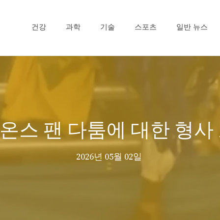
건강
과학
기술
스포츠
일반 뉴스
는 라이온스 팬 다툼에 대한 형
2026년 05월 02일