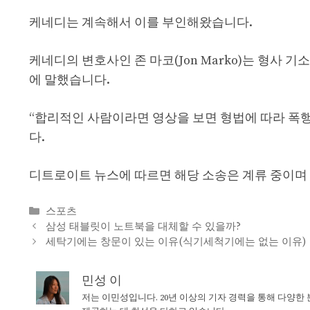
케네디는 계속해서 이를 부인해왔습니다.
케네디의 변호사인 존 마코(Jon Marko)는 형사 기소
에 말했습니다.
“합리적인 사람이라면 영상을 보면 형법에 따라 폭행
다.
디트로이트 뉴스에 따르면 해당 소송은 계류 중이며 
Categories
스포츠
삼성 태블릿이 노트북을 대체할 수 있을까?
세탁기에는 창문이 있는 이유(식기세척기에는 없는 이유)
민성 이
저는 이민성입니다. 20년 이상의 기자 경력을 통해 다양한