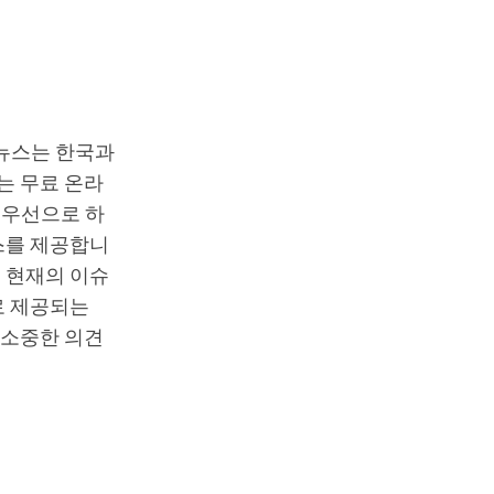
T뉴스는 한국과
는 무료 온라
최우선으로 하
스를 제공합니
 현재의 이슈
로 제공되는
 소중한 의견