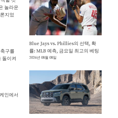
간직할 것
것은 놀라운
결론지었
Blue Jays vs. Phillies의 선택, 확
률: MLB 예측, 금요일 최고의 베팅
나 축구를
2026년 08월 08일
을 돌이켜
허리케인에서