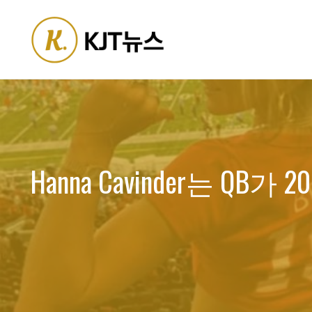
Skip
to
content
Hanna Cavinder는 QB