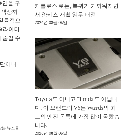
측면을 구
카를로스 로돈, 복귀가 가까워지면
 색상까
서 양키스 재활 임무 배정
 일률적으
2026년 08월 08일
 슬라이더
 숨길 수
상단이나
Toyota도 아니고 Honda도 아닙니
다. 이 브랜드의 V6는 Wards의 최
고의 엔진 목록에 가장 많이 올랐습
니다.
뢰받는 뉴스를
2026년 08월 08일