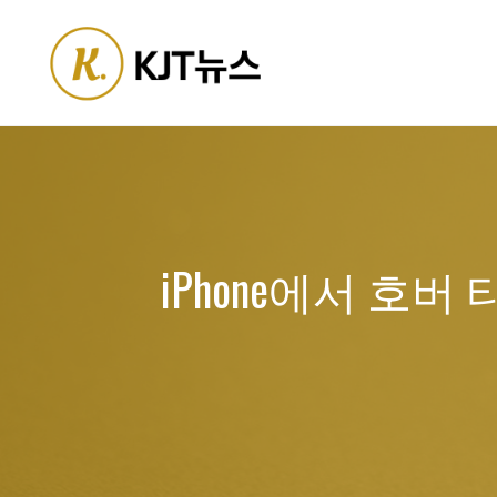
Skip
to
content
iPhone에서 호