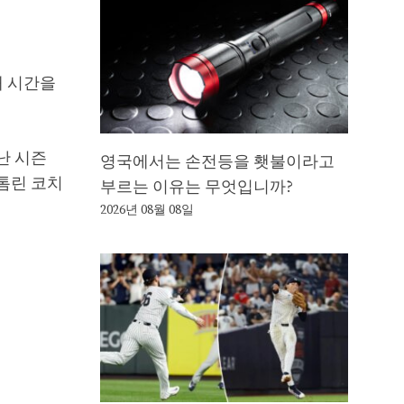
해 시간을
난 시즌
영국에서는 손전등을 횃불이라고
 톰린 코치
부르는 이유는 무엇입니까?
2026년 08월 08일