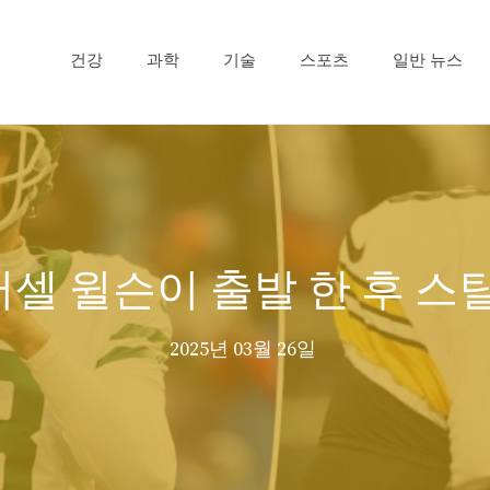
건강
과학
기술
스포츠
일반 뉴스
 러셀 윌슨이 출발 한 후 
2025년 03월 26일