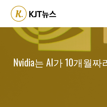
Skip
to
content
Nvidia는 AI가 10