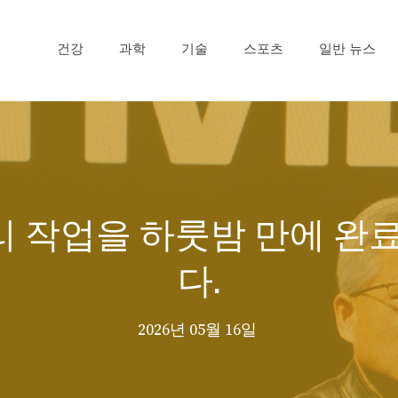
건강
과학
기술
스포츠
일반 뉴스
개월짜리 작업을 하룻밤 만에
다.
2026년 05월 16일