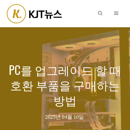
Skip
to
Menu
content
PC를 업그레이드 할 때
호환 부품을 구매하는
방법
2025년 04월 10일