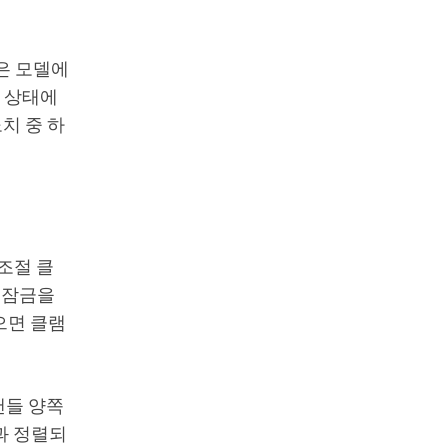
같은 모델에
은 상태에
치 중 하
 조절 클
 잠금을
으면 클램
핸들 양쪽
과 정렬되