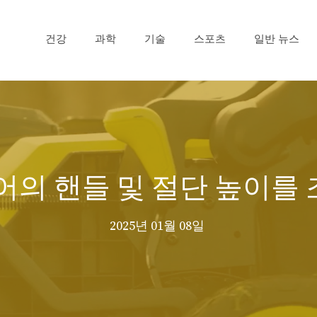
건강
과학
기술
스포츠
일반 뉴스
 모어의 핸들 및 절단 높이
2025년 01월 08일