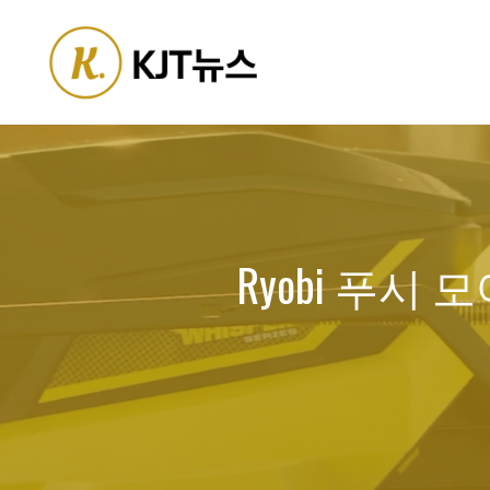
Skip
to
content
Ryobi 푸시