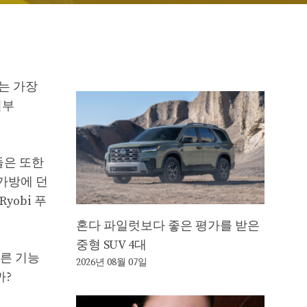
는 가장
일부
들은 또한
가방에 던
yobi 푸
혼다 파일럿보다 좋은 평가를 받은
중형 SUV 4대
다른 기능
2026년 08월 07일
까?