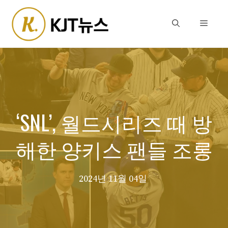
Skip
to
Menu
content
‘SNL’, 월드시리즈 때 방
해한 양키스 팬들 조롱
2024년 11월 04일