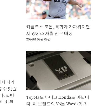
카를로스 로돈, 복귀가 가까워지면
서 양키스 재활 임무 배정
2026년 08월 08일
에서 나가
을 수 있습
다. 일반
Toyota도 아니고 Honda도 아닙니
금제 회원
다. 이 브랜드의 V6는 Wards의 최