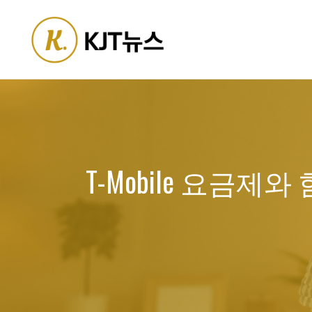
Skip
to
content
T-Mobile 요금